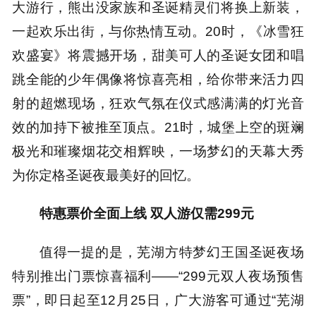
大游行，熊出没家族和圣诞精灵们将换上新装，
一起欢乐出街，与你热情互动。20时，《冰雪狂
欢盛宴》将震撼开场，甜美可人的圣诞女团和唱
跳全能的少年偶像将惊喜亮相，给你带来活力四
射的超燃现场，狂欢气氛在仪式感满满的灯光音
效的加持下被推至顶点。21时，城堡上空的斑斓
极光和璀璨烟花交相辉映，一场梦幻的天幕大秀
为你定格圣诞夜最美好的回忆。
特惠票价全面上线 双人游仅需299元
值得一提的是，芜湖方特梦幻王国圣诞夜场
特别推出门票惊喜福利——“299元双人夜场预售
票”，即日起至12月25日，广大游客可通过“芜湖