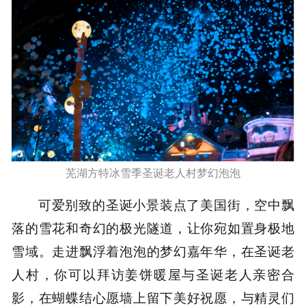
芜湖方特冰雪季圣诞老人村梦幻泡泡
可爱别致的圣诞小景装点了美国街，空中飘
落的雪花和奇幻的极光隧道，让你宛如置身极地
雪域。走进飘浮着泡泡的梦幻嘉年华，在圣诞老
人村，你可以拜访姜饼暖屋与圣诞老人亲密合
影，在蝴蝶结心愿墙上留下美好祝愿，与精灵们