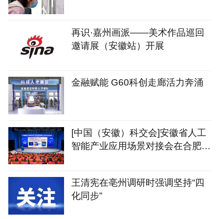
再识·嘉州画派——美术作品巡回
邀请展（安徽站）开展
金融赋能 G60科创走廊活力奔涌
[中国（安徽）科交会]安徽省人工
智能产业应用场景对接会在合肥召
开
王清宪在亳州调研时强调坚持“四
化同步”