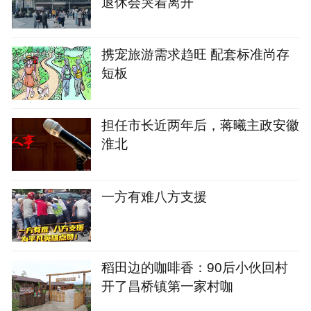
退休会哭着离开
携宠旅游需求趋旺 配套标准尚存
短板
担任市长近两年后，蒋曦主政安徽
淮北
一方有难八方支援
稻田边的咖啡香：90后小伙回村
开了昌桥镇第一家村咖