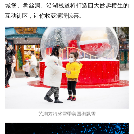
城堡、盘丝洞、沿湖栈道将打造四大妙趣横生的
互动街区，让你收获满满惊喜。
芜湖方特冰雪季美国街飘雪