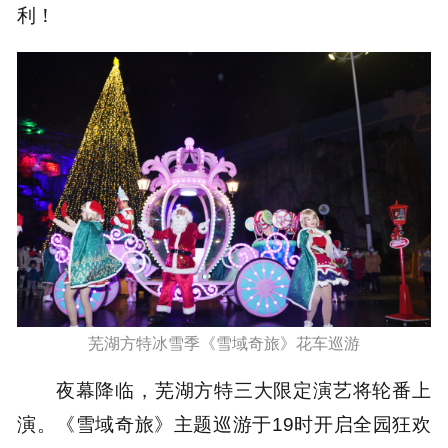
利！
芜湖方特冰雪季《雪域奇旅》花车巡游
夜幕降临，芜湖方特三大限定演艺将轮番上
演。《雪域奇旅》主题巡游于19时开启全园狂欢