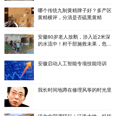
哪个传统九制黄精牌子好？多产区
黄精横评，分清是否硫熏黄精
安徽80岁老人放鹅，涉入近2米深
的水流中！村干部施救未果，危急
时刻，退役潜艇兵勇救两人
安徽启动人工智能专项技能培训
我长时间地蹲在修理风筝的时光里