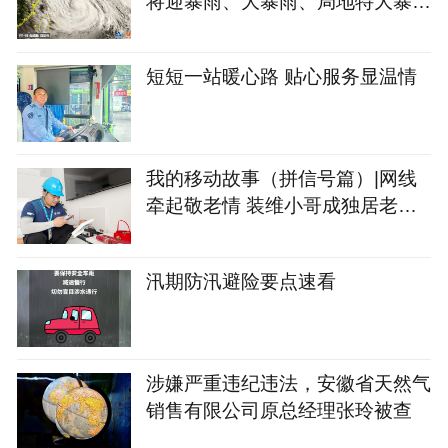
将迎暴雨、大暴雨、局地特大暴
雨，9-12日累计降水量单点最高
达600毫米
短短一站暖心路 贴心服务显温情
我的移动故事（拼信号篇）|网线
牵起敬老情 装维小哥成独居老
人“编外家人”
汛期防汛避险要点速看
涉嫌严重违纪违法，安徽省天然气
销售有限公司原总经理张玲被查