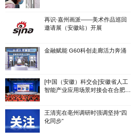
再识·嘉州画派——美术作品巡回
邀请展（安徽站）开展
金融赋能 G60科创走廊活力奔涌
[中国（安徽）科交会]安徽省人工
智能产业应用场景对接会在合肥召
开
王清宪在亳州调研时强调坚持“四
化同步”