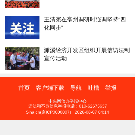
开
王清宪在亳州调研时强调坚持“四
化同步”
濉溪经济开发区组织开展信访法制
宣传活动
首页
客户端下载
导航
吐槽
举报
中央网信办举报中心
违法和不良信息举报电话：010-62675637
Sina.cn(京ICP0000007) 2026-08-07 04:14