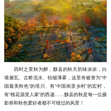
四时之景秋为醉，黟县的秋天韵味浓浓，白
墙黛瓦、古桥流水、轻烟薄雾，这里有被誉为“中
国最美秋色”的塔川、有“中国画里乡村”的宏村，
有“桃花源里人家”的西递……黟县的秋是每一位摄
影师和秋色爱好者都不可错过的风景！