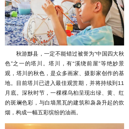
秋游黟县，一定不能错过被誉为“中国四大秋
色”之一的塔川。塔川，有“溪绕前屋”等绝妙景
观，塔川的秋色，是众多画家、摄影家创作的基
地。目前塔川已进入最佳观赏期，并将持续到11
月底。深秋时节，一棵棵乌桕呈现出绿、黄、红
的斑斓色彩，与白墙黑瓦的建筑和袅袅升起的炊
烟，构成一幅五彩缤纷的油画。