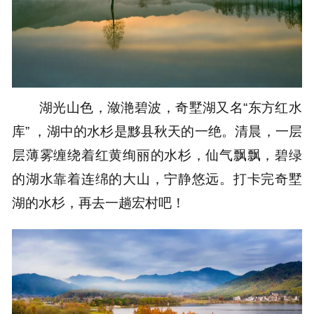
湖光山色，潋滟碧波，奇墅湖又名“东方红水
库” ，湖中的水杉是黟县秋天的一绝。清晨，一层
层薄雾缠绕着红黄绚丽的水杉，仙气飘飘，碧绿
的湖水靠着连绵的大山，宁静悠远。打卡完奇墅
湖的水杉，再去一趟宏村吧！