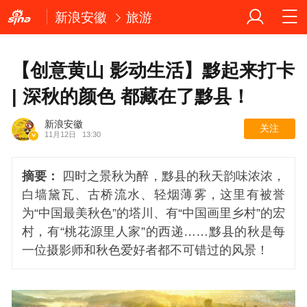
新浪安徽
旅游
【创意黄山 影动生活】黟起来打卡
| 深秋的颜色 都藏在了黟县！
新浪安徽
关注
11月12日
13:30
摘要：
四时之景秋为醉，黟县的秋天韵味浓浓，
白墙黛瓦、古桥流水、轻烟薄雾，这里有被誉
为“中国最美秋色”的塔川、有“中国画里乡村”的宏
村，有“桃花源里人家”的西递……黟县的秋是每
一位摄影师和秋色爱好者都不可错过的风景！