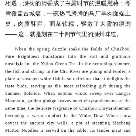
相遇，滁菊的清香成了白露时节的温暖慰藉；冬
雪覆盖古城墙，一碗热气腾腾的
马厂羊肉面
端上
桌，肉质酥烂、面条软糯，驱散了大雪的凛冽
—— 这，就是刻在二十四节气里的滁州味道。