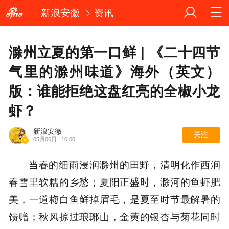
新浪安徽
资讯
滁州立夏的第一口鲜 | 《二十四节
气里的滁州味道》海外（英文）
版：谁能拒绝这盘红亮的全椒小龙
虾？
新浪安徽
关注
05月06日
10:00
当春的细雨浸润滁州的田野，清明化作西涧
春雪里软糯的乡愁；夏阳正盛时，滁河的鱼虾肥
美，一道梅白鱼鲜掉眉毛，是夏至时节最解暑的
馈赠；秋风掠过琅琊山，金黄的银杏与菊花同时