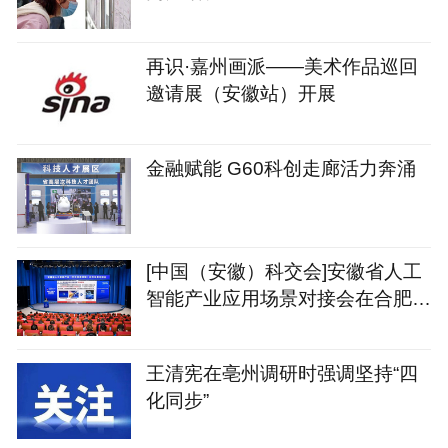
再识·嘉州画派——美术作品巡回
邀请展（安徽站）开展
金融赋能 G60科创走廊活力奔涌
[中国（安徽）科交会]安徽省人工
智能产业应用场景对接会在合肥召
开
王清宪在亳州调研时强调坚持“四
化同步”