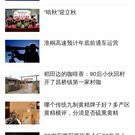
“啃秋”迎立秋
淮桐高速预计年底前通车运营
稻田边的咖啡香：90后小伙回村
开了昌桥镇第一家村咖
哪个传统九制黄精牌子好？多产区
黄精横评，分清是否硫熏黄精