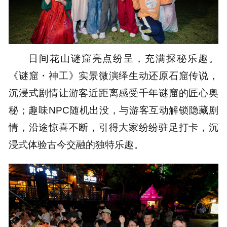
日间花山谜窟亮点纷呈，充满探秘乐趣。
《谜窟・神工》实景微演绎生动还原石窟传说，
沉浸式剧情让游客近距离感受千年谜窟的匠心奥
秘；趣味NPC随机出没，与游客互动解锁隐藏剧
情，沿途惊喜不断，引得大家纷纷驻足打卡，沉
浸式体验古今交融的独特乐趣。