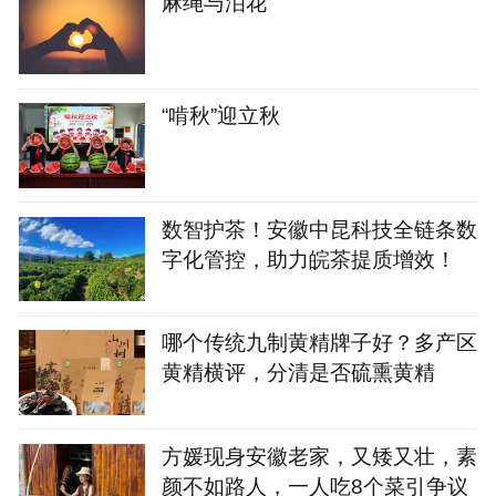
麻绳与泪花
“啃秋”迎立秋
数智护茶！安徽中昆科技全链条数
字化管控，助力皖茶提质增效！
哪个传统九制黄精牌子好？多产区
黄精横评，分清是否硫熏黄精
方媛现身安徽老家，又矮又壮，素
颜不如路人，一人吃8个菜引争议