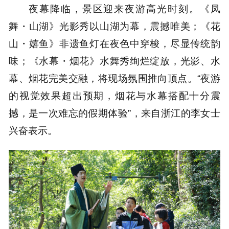
夜幕降临，景区迎来夜游高光时刻。《凤
舞・山湖》光影秀以山湖为幕，震撼唯美；《花
山・嬉鱼》非遗鱼灯在夜色中穿梭，尽显传统韵
味；《水幕・烟花》水舞秀绚烂绽放，光影、水
幕、烟花完美交融，将现场氛围推向顶点。“夜游
的视觉效果超出预期，烟花与水幕搭配十分震
撼，是一次难忘的假期体验”，来自浙江的李女士
兴奋表示。