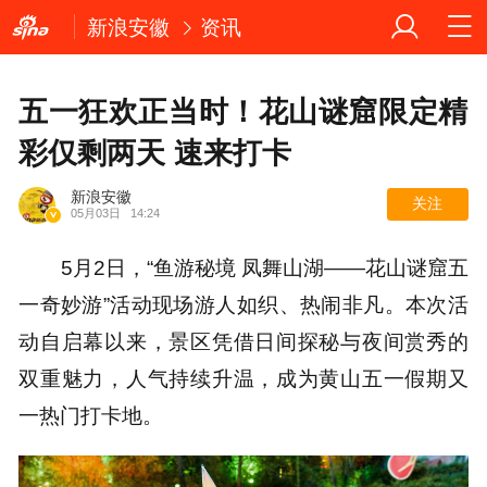
新浪安徽
资讯
五一狂欢正当时！花山谜窟限定精
彩仅剩两天 速来打卡
新浪安徽
关注
05月03日
14:24
5月2日，“鱼游秘境 凤舞山湖——花山谜窟五
一奇妙游”活动现场游人如织、热闹非凡。本次活
动自启幕以来，景区凭借日间探秘与夜间赏秀的
双重魅力，人气持续升温，成为黄山五一假期又
一热门打卡地。