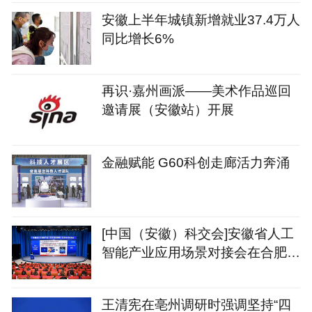
安徽上半年城镇新增就业37.4万人
同比增长6%
再识·嘉州画派——美术作品巡回
邀请展（安徽站）开展
金融赋能 G60科创走廊活力奔涌
[中国（安徽）科交会]安徽省人工
智能产业应用场景对接会在合肥召
开
王清宪在亳州调研时强调坚持“四