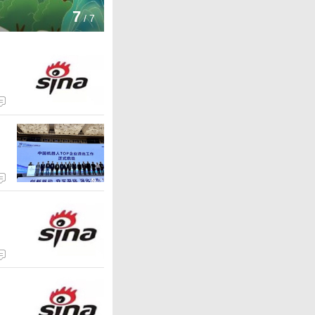
#2026安徽五大文化传承与创
安徽中科庚玖医院无挂号费举措
第四届“520”安徽文旅惠民消
1
/
7