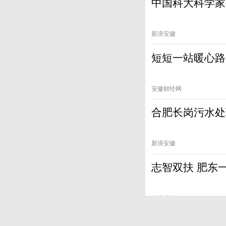
中国科大科学家
新浪安徽
短短一站暖心路
安徽财经网
合肥长岗污水处
新浪安徽
志智双扶 肥东
新浪安徽
滁州供电：主题