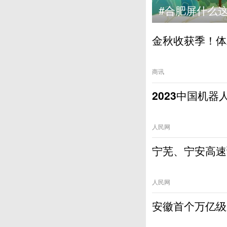
业
#
金秋收获季！体
商讯
2023中国机
人民网
宁芜、宁安高速
人民网
安徽首个万亿级