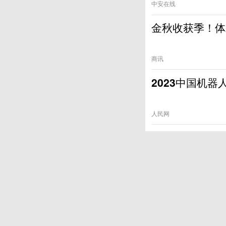
中安在线
金秋收获季！体
商讯
2023中国机
人民网
宁芜、宁安高速
人民网
安徽首个万亿级
人民网