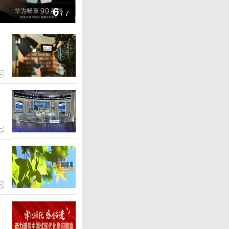
#合肥屏什么这么牛#
#2026年安徽网络文明大会#
#2026安徽五大文化传承与创
安徽中科庚玖医院无挂号费举措
7
/
7