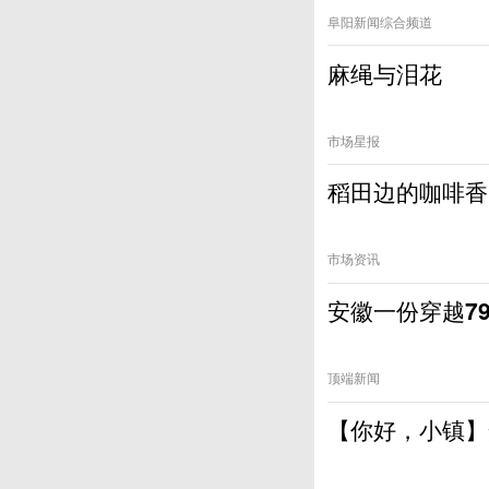
阜阳新闻综合频道
麻绳与泪花
市场星报
稻田边的咖啡香
市场资讯
安徽一份穿越7
顶端新闻
【你好，小镇】