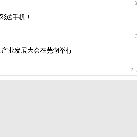
彩送手机！
器人产业发展大会在芜湖举行
2
预计年底通车
2
新兴产业有望今年诞生
2