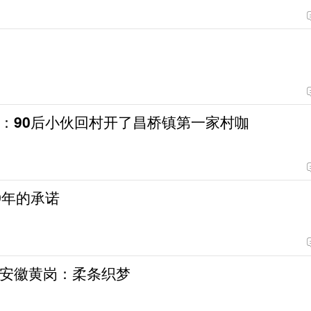
：90后小伙回村开了昌桥镇第一家村咖
9年的承诺
安徽黄岗：柔条织梦